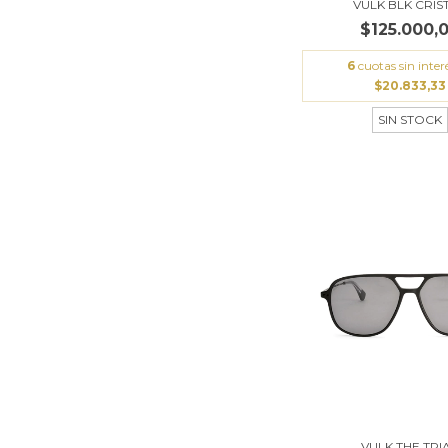
VULK BLK CRIS
$125.000,
6
cuotas sin inter
$20.833,33
SIN STOCK
VULK THE TRI