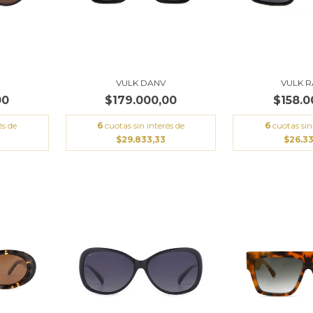
VULK DANV
VULK 
00
$179.000,00
$158.0
és de
6
cuotas sin interés de
6
cuotas sin
$29.833,33
$26.3