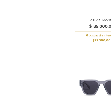
VULK ALMON
$135.000,
6
cuotas sin inter
$22.500,00