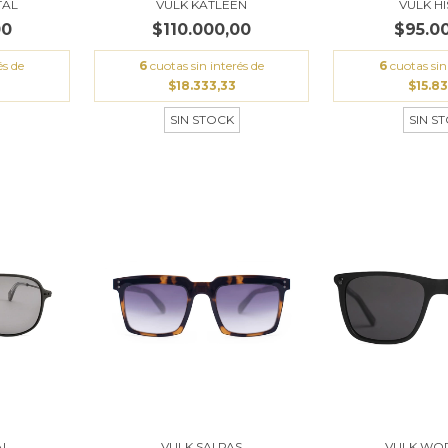
TAL
VULK KATLEEN
VULK H
00
$110.000,00
$95.0
és de
6
cuotas sin interés de
6
cuotas sin
$18.333,33
$15.83
SIN STOCK
SIN S
AL
VULK SAI PAS
VULK WO