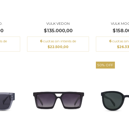
D.
VULK VEDON
VULK MO
00
$135.000,00
$158.0
és de
6
cuotas sin interés de
6
cuotas sin
$22.500,00
$26.3
50
%
OFF