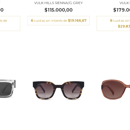
T
VULK HILLS SIENNA/G.GREY
VULK
00
$115.000,00
$179.0
és de
6
cuotas sin interés de
$19.166,67
6
cuotas sin
$29.8