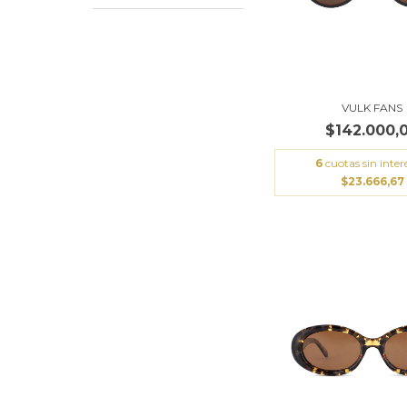
VULK FANS
$142.000,
6
cuotas sin inter
$23.666,67