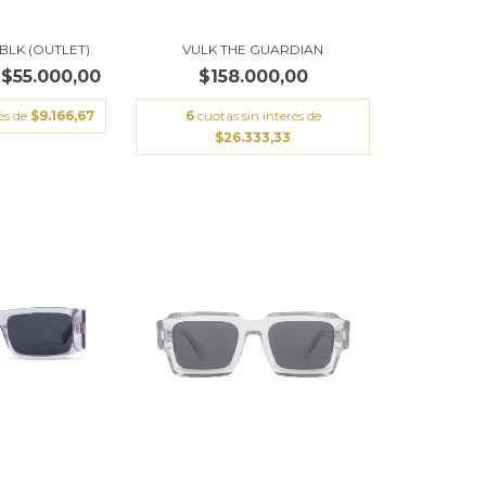
BLK (OUTLET)
VULK THE GUARDIAN
$55.000,00
$158.000,00
és de
$9.166,67
6
cuotas sin interés de
$26.333,33