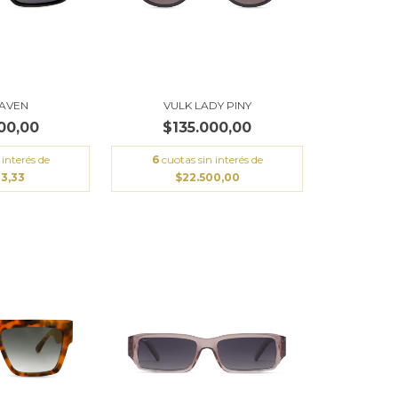
RAVEN
VULK LADY PINY
00,00
$135.000,00
 interés de
6
cuotas sin interés de
33,33
$22.500,00