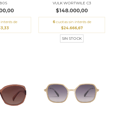
 80S
VULK WORTWILE C3
00,00
$148.000,00
 interés de
6
cuotas sin interés de
33,33
$24.666,67
SIN STOCK