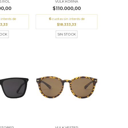
IS ROL
VULK KORNA
00,00
$110.000,00
 interés de
6
cuotas sin interés de
3,33
$18.333,33
TOCK
SIN STOCK
PTOBER
VULK YESTER