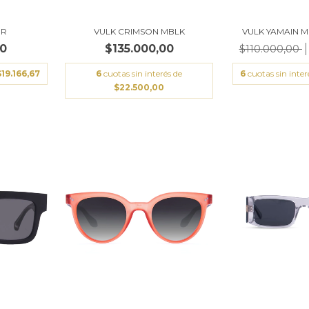
ER
VULK CRIMSON MBLK
VULK YAMAIN M
00
$135.000,00
$110.000,00
$19.166,67
6
cuotas sin interés de
6
cuotas sin inter
$22.500,00