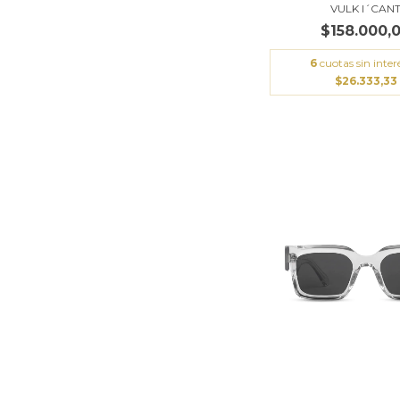
VULK I´CAN
$158.000,
6
cuotas sin inter
$26.333,33