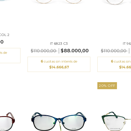
COL 2
00
IT 6823 C3
IT 9
$88.000,00
$110.000,00
$110.000,00
és de
6
cuotas sin interés de
6
cuotas sin
$14.666,67
$14.6
20
%
OFF