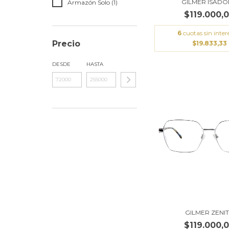
GILMER ISAD
Armazón Solo (1)
$119.000,
6
cuotas sin inter
Precio
$19.833,33
DESDE
HASTA
GILMER ZENI
$119.000,