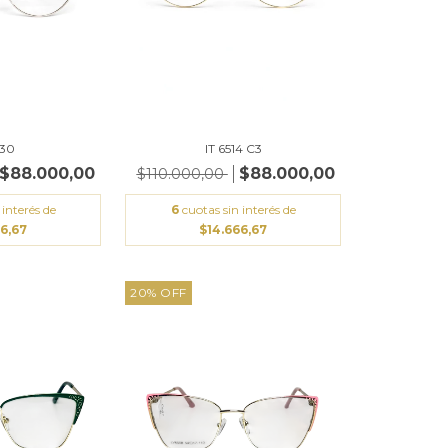
630
IT 6514 C3
$88.000,00
$88.000,00
$110.000,00
 interés de
6
cuotas sin interés de
66,67
$14.666,67
20
%
OFF