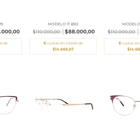
19
MODELO IT 6512
MODELO 
.000,00
$88.000,00
$110.000,00
$110.000,00
és de
6
cuotas sin interés de
6
cuotas sin
$14.666,67
$14.6