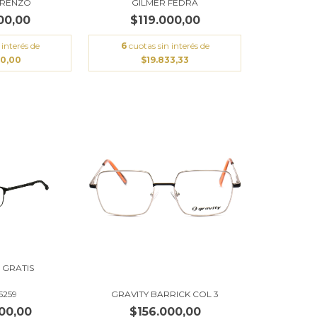
 RENZO
GILMER FEDRA
00,00
$119.000,00
 interés de
6
cuotas sin interés de
00,00
$19.833,33
 GRATIS
5259
GRAVITY BARRICK COL 3
00,00
$156.000,00