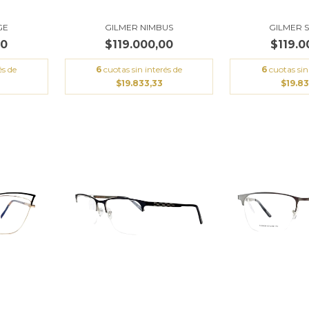
GE
GILMER NIMBUS
GILMER 
00
$119.000,00
$119.0
és de
6
cuotas sin interés de
6
cuotas sin
$19.833,33
$19.8