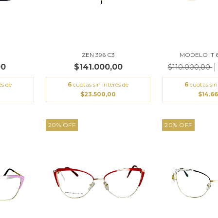
ZEN 396 C3
MODELO IT 
00
$141.000,00
$110.000,00
és de
6
cuotas sin interés de
6
cuotas sin
$23.500,00
$14.6
20
%
OFF
20
%
OFF