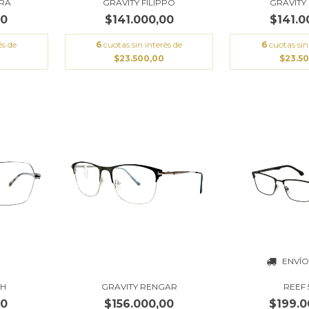
ORA
GRAVITY FILIPPO
GRAVITY
00
$141.000,00
$141.0
és de
6
cuotas sin interés de
6
cuotas sin
$23.500,00
$23.5
ENVÍO
REEF 
TH
GRAVITY RENGAR
$199.0
00
$156.000,00