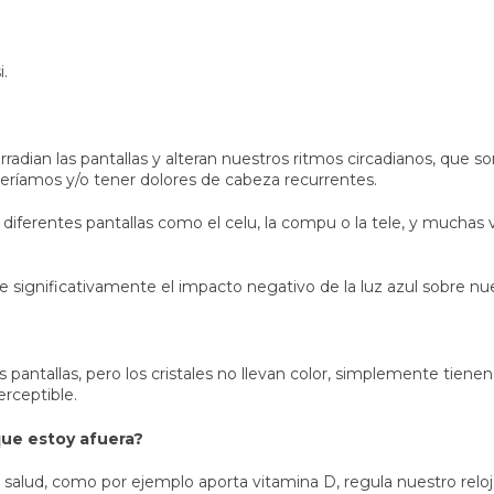
i.
 irradian las pantallas y alteran nuestros ritmos circadianos, que 
ríamos y/o tener dolores de cabeza recurrentes.
erentes pantallas como el celu, la compu o la tele, y muchas v
e significativamente el impacto negativo de la luz azul sobre nue
 las pantallas, pero los cristales no llevan color, simplemente ti
erceptible.
que estoy afuera?
a salud, como por ejemplo aporta vitamina D, regula nuestro rel