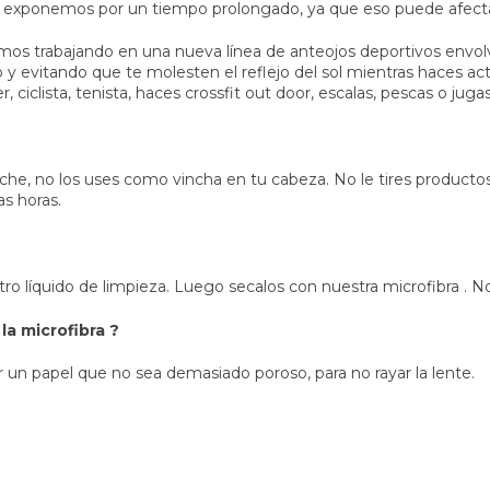
 exponemos por un tiempo prolongado, ya que eso puede afectar 
s trabajando en una nueva línea de anteojos deportivos envolvent
y evitando que te molesten el reflejo del sol mientras haces ac
, ciclista, tenista, haces crossfit out door, escalas, pescas o jugas
he, no los uses como vincha en tu cabeza. No le tires producto
as horas.
 líquido de limpieza. Luego secalos con nuestra microfibra . No
la microfibra ?
un papel que no sea demasiado poroso, para no rayar la lente.