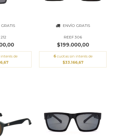
 GRATIS
ENVÍO GRATIS
212
REEF 306
00,00
$199.000,00
 interés de
6
cuotas sin interés de
6,67
$33.166,67