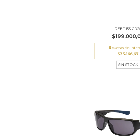
REEF 155 C02
$199.000,
6
cuotas sin inter
$33.166,67
SIN STOCK