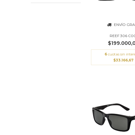
ENVÍO GRA
REEF 306 C0
$199.000,
6
cuotas sin inter
$33.166,67