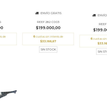
ENVÍO GRATIS
ENVÍO
5
REEF 282 C003
REEF
00
$199.000,00
$199.0
és de
6
cuotas sin interés de
6
cuotas sin
$33.166,67
$33.16
SIN STOCK
SIN S