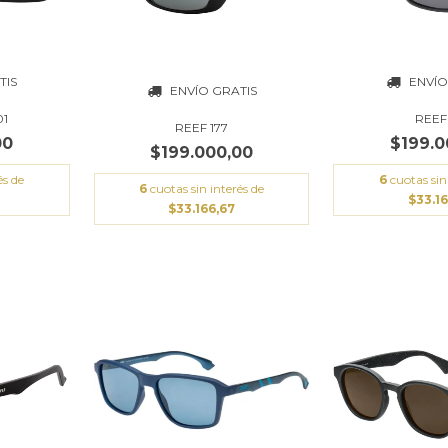
TIS
ENVÍO
ENVÍO GRATIS
01
REEF 
REEF 177
00
$199.0
$199.000,00
és de
6
cuotas sin
6
cuotas sin interés de
$33.16
$33.166,67