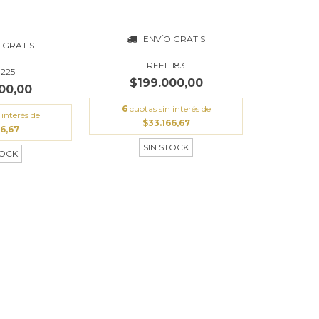
ENVÍO GRATIS
 GRATIS
REEF 183
 225
$199.000,00
00,00
6
cuotas sin interés de
 interés de
$33.166,67
6,67
SIN STOCK
TOCK